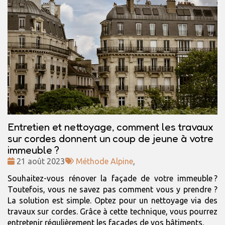
Entretien et nettoyage, comment les travaux
sur cordes donnent un coup de jeune à votre
immeuble ?
Date
Tags
21 août 2023
Méthode Alpine
,
:
:
Souhaitez-vous rénover la façade de votre immeuble ?
Toutefois, vous ne savez pas comment vous y prendre ?
La solution est simple. Optez pour un nettoyage via des
travaux sur cordes. Grâce à cette technique, vous pourrez
entretenir régulièrement les façades de vos bâtiments.