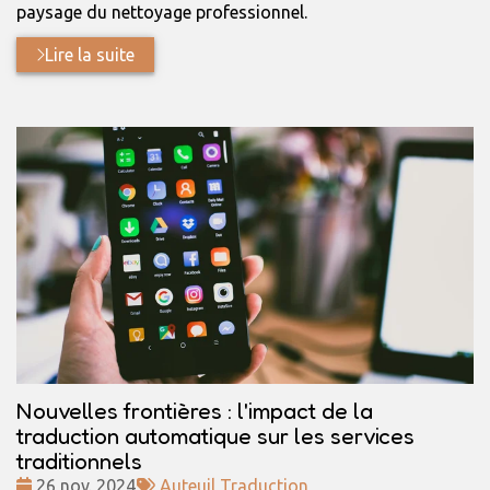
paysage du nettoyage professionnel.
Lire la suite
Nouvelles frontières : l'impact de la
traduction automatique sur les services
traditionnels
Date
Tags
26 nov. 2024
Auteuil Traduction