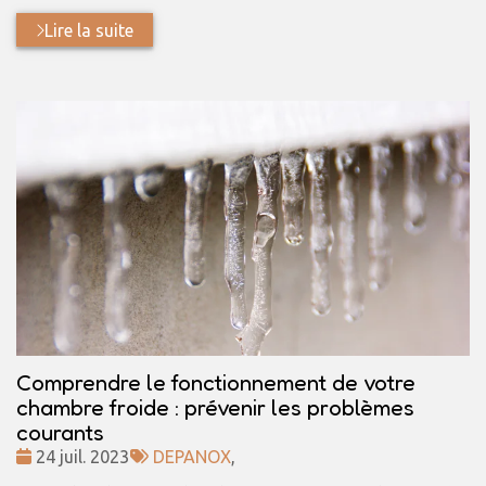
Lire la suite
Comprendre le fonctionnement de votre
chambre froide : prévenir les problèmes
courants
Date
Tags
24 juil. 2023
DEPANOX
,
:
: