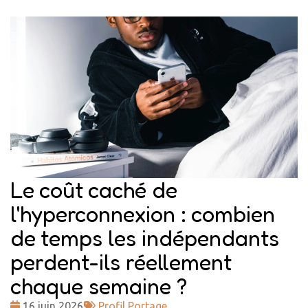
Le coût caché de
l'hyperconnexion : combien
de temps les indépendants
perdent-ils réellement
chaque semaine ?
Date
Tags
16 juin 2026
Profil Portage