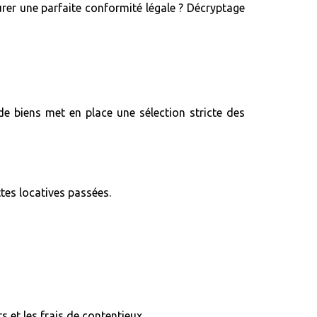
urer une parfaite conformité légale ? Décryptage
de biens met en place une sélection stricte des
tes locatives passées.
 et les frais de contentieux.