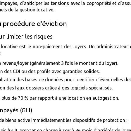
impayés, d’anticiper les tensions avec la copropriété et d’ass
els de la gestion locative.
a procédure d’éviction
r limiter les risques
n locative est le non-paiement des loyers. Un administrateur 
:
io revenu/loyer (généralement 3 fois le montant du loyer).
on des CDI ou des profils avec garanties solides.
ltation des bases de données pour identifier d’éventuelles det
n des faux dossiers grâce à des logiciels spécialisés.
 plus de 70 % par rapport à une location en autogestion.
impayés (GLI)
de biens active immédiatement les dispositifs de protection :
s (GLI), prenant en charge jusqu’à 36 mois d’arriérés de loyers