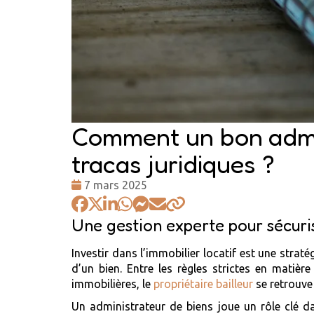
Comment un bon admini
tracas juridiques ?
Date
7 mars 2025
:
Une gestion experte pour sécurise
Investir dans l’immobilier locatif est une strat
d’un bien. Entre les règles strictes en matièr
immobilières, le
propriétaire bailleur
se retrouve
Un administrateur de biens joue un rôle clé dan