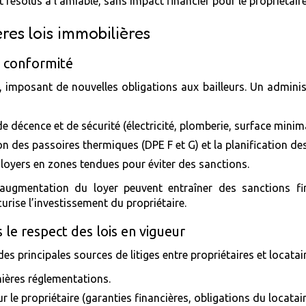
t résolus à l’amiable, sans impact financier pour le propriétaire
res lois immobilières
n conformité
 imposant de nouvelles obligations aux bailleurs. Un administ
décence et de sécurité (électricité, plomberie, surface minima
ion des passoires thermiques (DPE F et G) et la planification d
loyers en zones tendues pour éviter des sanctions.
ugmentation du loyer peuvent entraîner des sanctions fin
curise l’investissement du propriétaire.
 le respect des lois en vigueur
des principales sources de litiges entre propriétaires et locatai
ières réglementations.
r le propriétaire (garanties financières, obligations du locatair