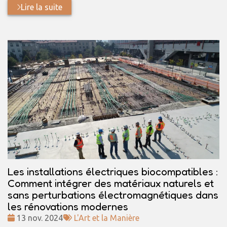
Lire la suite
Les installations électriques biocompatibles :
Comment intégrer des matériaux naturels et
sans perturbations électromagnétiques dans
les rénovations modernes
Date
Tags
13 nov. 2024
L'Art et la Manière